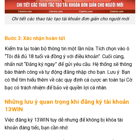
Chi tiết các thao tác tạo tài khoản đơn giản cho người mới
Bước 3: Xác nhận hoàn tất
Kiểm tra lại toàn bộ thông tin một lần nữa. Tích chọn vào ô
“Tôi đã đủ 18 tuổi và đồng ý với điều khoản”. Cuối cùng,
nhấn nút “Đăng ký ngay” để gửi yêu cầu. Hệ thống sẽ thông
báo thành công và tự động đăng nhập cho bạn. Lưu ý: Bạn
có thể tìm hiểu thêm về các quy định cá cược an toàn tại Cờ
bạc có trách nhiệm để bảo vệ quyền lợi cá nhân.
Những lưu ý quan trọng khi đăng ký tài khoản
13WIN
Việc đăng ký 13WIN tuy dễ nhưng để không bị khóa tài
khoản đáng tiếc, bạn cần nhớ: