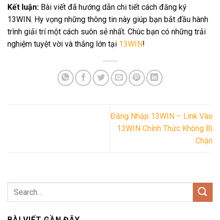
Kết luận:
Bài viết đã hướng dẫn chi tiết cách đăng ký
13WIN. Hy vọng những thông tin này giúp bạn bắt đầu hành
trình giải trí một cách suôn sẻ nhất. Chúc bạn có những trải
nghiệm tuyệt vời và thắng lớn tại
13WIN
!
Đăng Nhập 13WIN – Link Vào
13WIN Chính Thức Không Bị
Chặn
BÀI VIẾT GẦN ĐÂY