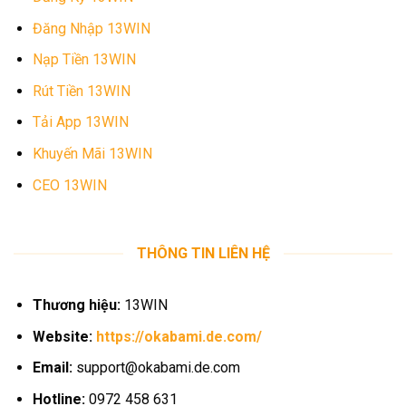
Đăng Nhập 13WIN
Nạp Tiền 13WIN
Rút Tiền 13WIN
Tải App 13WIN
Khuyến Mãi 13WIN
CEO 13WIN
THÔNG TIN LIÊN HỆ
Thương hiệu:
13WIN
Website:
https://okabami.de.com/
Email:
support@okabami.de.com
Hotline:
0972 458 631