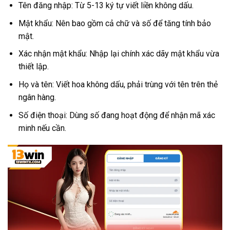
Tên đăng nhập: Từ 5-13 ký tự viết liền không dấu.
Mật khẩu: Nên bao gồm cả chữ và số để tăng tính bảo
mật.
Xác nhận mật khẩu: Nhập lại chính xác dãy mật khẩu vừa
thiết lập.
Họ và tên: Viết hoa không dấu, phải trùng với tên trên thẻ
ngân hàng.
Số điện thoại: Dùng số đang hoạt động để nhận mã xác
minh nếu cần.