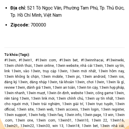
Địa chỉ:
521 Tô Ngọc Vân, Phường Tam Phú, Tp. Thủ Đức,
Tp. Hồ Chí Minh, Việt Nam
Zipcode:
700000
Từ khóa (Tags):
#13win, #13win1, #13win com, #13win bet, #13winnhacai, #13winwiki,
13win chính thức, 13win online, 13win website, nhà cái 13win, 13win uy tín,
link 13win, vào 13win, truy cập 13win, 13win mới nhất, 13win hôm nay,
13win không bị chặn, 13win mobile, 13win pc, 13win android, 13win ios,
đăng ký 13win, đăng nhập 13win, tài khoản 13win, chơi 13win, 13win là gì,
review 13win, đánh giá 13win, 13win an toàn, 13win tin cậy, 13win hợp pháp,
13win nhanh, 13win mượt, 13win ổn định, website 13win, cổng game 13win,
nền tảng 13win, 13win link mới, 13win chính chủ, 13win uy tín nhất, 13win
cho người mới, 13win trải nghiệm, 13win giải trí, 13win trực tuyến, 13win
official, 13win site, 13win web, 13win access, 13win login, 13win register,
13win support, 13win help, 13win faq, 13win info, 13win page, 13 win, 13win
.com, 13win one, 13win com, 13win01, 13win10, 13win 22, 13win16,
13win21, 13win22, 13win33, win 13, 13win18, 13win bet, 13win nhà cái,