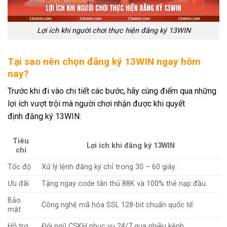
Lợi ích khi người chơi thực hiện đăng ký 13WIN
Tại sao nên chọn đăng ký 13WIN ngay hôm
nay?
Trước khi đi vào chi tiết các bước, hãy cùng điểm qua những
lợi ích vượt trội mà người chơi nhận được khi quyết
định đăng ký 13WIN:
Tiêu
Lợi ích khi đăng ký 13WIN
chí
Tốc độ
Xử lý lệnh đăng ký chỉ trong 30 – 60 giây.
Ưu đãi
Tặng ngay code tân thủ 88K và 100% thẻ nạp đầu.
Bảo
Công nghệ mã hóa SSL 128-bit chuẩn quốc tế.
mật
Hỗ trợ
Đội ngũ CSKH phục vụ 24/7 qua nhiều kênh.