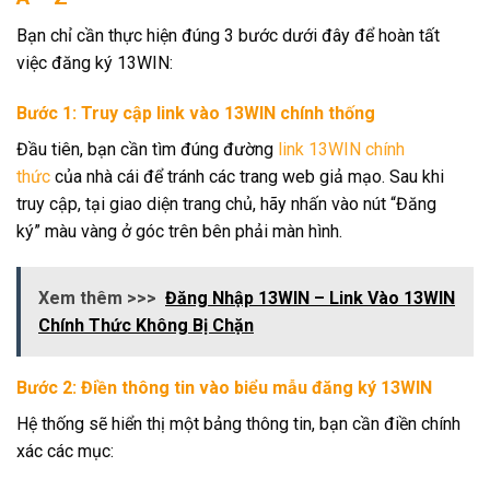
Bạn chỉ cần thực hiện đúng 3 bước dưới đây để hoàn tất
việc đăng ký 13WIN:
Bước 1: Truy cập link vào 13WIN chính thống
Đầu tiên, bạn cần tìm đúng đường
link 13WIN chính
thức
của nhà cái để tránh các trang web giả mạo. Sau khi
truy cập, tại giao diện trang chủ, hãy nhấn vào nút “Đăng
ký” màu vàng ở góc trên bên phải màn hình.
Xem thêm >>>
Đăng Nhập 13WIN – Link Vào 13WIN
Chính Thức Không Bị Chặn
Bước 2: Điền thông tin vào biểu mẫu đăng ký 13WIN
Hệ thống sẽ hiển thị một bảng thông tin, bạn cần điền chính
xác các mục: