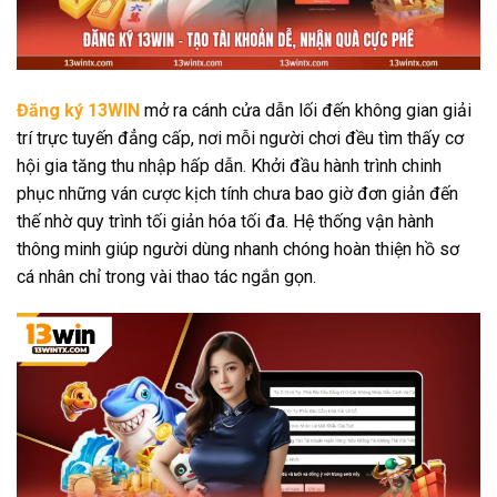
Đăng ký 13WIN
mở ra cánh cửa dẫn lối đến không gian giải
trí trực tuyến đẳng cấp, nơi mỗi người chơi đều tìm thấy cơ
hội gia tăng thu nhập hấp dẫn. Khởi đầu hành trình chinh
phục những ván cược kịch tính chưa bao giờ đơn giản đến
thế nhờ quy trình tối giản hóa tối đa. Hệ thống vận hành
thông minh giúp người dùng nhanh chóng hoàn thiện hồ sơ
cá nhân chỉ trong vài thao tác ngắn gọn.