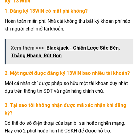
ký 13WIN
1. Đăng ký 13WIN có mất phí không?
Hoàn toàn miễn phí. Nhà cái không thu bất kỳ khoản phí nào
khi người chơi mở tài khoản.
Xem thêm >>>
Blackjack - Chiến Lược Sắc Bén,
Thắng Nhanh, Rút Gọn
2. Một người được đăng ký 13WIN bao nhiêu tài khoản?
Mỗi cá nhân chỉ được phép sở hữu một tài khoản duy nhất
dựa trên thông tin SĐT và ngân hàng chính chủ.
3. Tại sao tôi không nhận được mã xác nhận khi đăng
ký?
Có thể do số điện thoại của bạn bị sai hoặc nghẽn mạng.
Hãy chờ 2 phút hoặc liên hệ CSKH để được hỗ trợ.