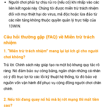
Người chơi phải tự chịu rủi ro (nếu có) khi nhấp vào các
liên kết ngoài này. Chúng tôi được miễn trừ trách nhiệm
đối với mọi thiệt hại do virus, mã độc hoặc lừa đảo từ
các nền tảng không thuộc quyền quản lý trực tiếp của
13WIN.
Câu hỏi thường gặp (FAQ) về Miễn trừ trách
nhiệm
1. “Miễn trừ trách nhiệm” mang lại lợi ích gì cho người
chơi không?
Trả lời: Chính sách này giúp tạo ra một bộ khung quy tắc rõ
ràng. Nó đảm bảo sự công bằng, ngăn chặn những cá nhân
có ý đồ trục lợi từ các lỗi kỹ thuật hệ thống, từ đó bảo vệ
nguồn vốn vận hành để phục vụ cộng đồng người chơi chân
chính.
2. Nếu tôi đang quay nổ hũ mà bị rớt mạng thì mất tiền
sao?