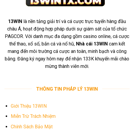
13WIN
là nền tảng giải trí và cá cược trực tuyến hàng đầu
châu Á, hoạt động hợp pháp dưới sự giám sát của tổ chức
PAGCOR. Với danh mục đa dạng gồm casino online, cá cược
thể thao, xổ số, bắn cá và nổ hũ,
Nhà cái 13WIN
cam kết
mang đến môi trường cá cược an toàn, minh bạch và công
bằng. Đăng ký ngay hôm nay để nhận 133K khuyến mãi chào
mừng thành viên mới.
THÔNG TIN PHÁP LÝ 13WIN
Giới Thiệu 13WIN
Miễn Trừ Trách Nhiệm
Chính Sách Bảo Mật