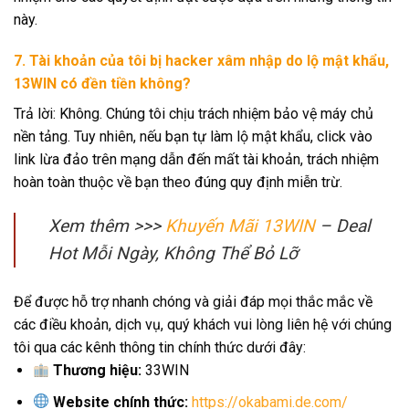
này.
7. Tài khoản của tôi bị hacker xâm nhập do lộ mật khẩu,
13WIN có đền tiền không?
Trả lời: Không. Chúng tôi chịu trách nhiệm bảo vệ máy chủ
nền tảng. Tuy nhiên, nếu bạn tự làm lộ mật khẩu, click vào
link lừa đảo trên mạng dẫn đến mất tài khoản, trách nhiệm
hoàn toàn thuộc về bạn theo đúng quy định miễn trừ.
Xem thêm >>>
Khuyến Mãi 13WIN
– Deal
Hot Mỗi Ngày, Không Thể Bỏ Lỡ
Để được hỗ trợ nhanh chóng và giải đáp mọi thắc mắc về
các điều khoản, dịch vụ, quý khách vui lòng liên hệ với chúng
tôi qua các kênh thông tin chính thức dưới đây:
Thương hiệu:
33WIN
Website chính thức:
https://okabami.de.com/