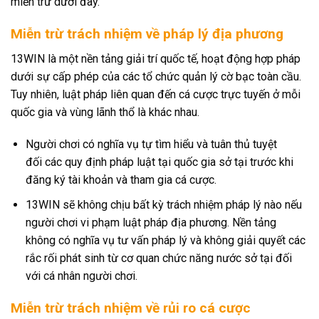
miễn trừ dưới đây.
Miễn trừ trách nhiệm về pháp lý địa phương
13WIN là một nền tảng giải trí quốc tế, hoạt động hợp pháp
dưới sự cấp phép của các tổ chức quản lý cờ bạc toàn cầu.
Tuy nhiên, luật pháp liên quan đến cá cược trực tuyến ở mỗi
quốc gia và vùng lãnh thổ là khác nhau.
Người chơi có nghĩa vụ tự tìm hiểu và tuân thủ tuyệt
đối các quy định pháp luật tại quốc gia sở tại trước khi
đăng ký tài khoản và tham gia cá cược.
13WIN sẽ không chịu bất kỳ trách nhiệm pháp lý nào nếu
người chơi vi phạm luật pháp địa phương. Nền tảng
không có nghĩa vụ tư vấn pháp lý và không giải quyết các
rắc rối phát sinh từ cơ quan chức năng nước sở tại đối
với cá nhân người chơi.
Miễn trừ trách nhiệm về rủi ro cá cược