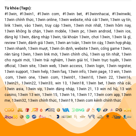
Từ khóa (Tags):
#13win, #13win1, #13win com, #13win bet, #13winnhacai, #13winwiki,
13win chính thức, 13win online, 13win website, nhà cái 13win, 13win uy tín,
link 13win, vào 13win, truy cập 13win, 13win mới nhất, 13win hôm nay,
13win không bị chặn, 13win mobile, 13win pc, 13win android, 13win ios,
đăng ký 13win, đăng nhập 13win, tài khoản 13win, chơi 13win, 13win là gì,
review 13win, đánh giá 13win, 13win an toàn, 13win tin cậy, 13win hợp pháp,
13win nhanh, 13win mượt, 13win ổn định, website 13win, cổng game 13win,
nền tảng 13win, 13win link mới, 13win chính chủ, 13win uy tín nhất, 13win
cho người mới, 13win trải nghiệm, 13win giải trí, 13win trực tuyến, 13win
official, 13win site, 13win web, 13win access, 13win login, 13win register,
13win support, 13win help, 13win faq, 13win info, 13win page, 13 win, 13win
.com, 13win one, 13win com, 13win01, 13win10, 13win 22, 13win16,
13win21, 13win22, 13win33, win 13, 13win18, 13win bet, 13win nhà cái,
13win asia, 13win vip, 13win đăng nhập, 13win 21, 13 win nổ hũ, 13 win
casino, 13win 13 win, 13win 15, 13win 16, 13win 17, 13win com app, 13win
me, 13win32, 13win chính thức, 13win19, 13win com kênh chính thức