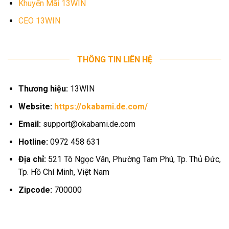
Khuyến Mãi 13WIN
CEO 13WIN
THÔNG TIN LIÊN HỆ
Thương hiệu:
13WIN
Website:
https://okabami.de.com/
Email:
support@okabami.de.com
Hotline:
0972 458 631
Địa chỉ:
521 Tô Ngọc Vân, Phường Tam Phú, Tp. Thủ Đức,
Tp. Hồ Chí Minh, Việt Nam
Zipcode:
700000