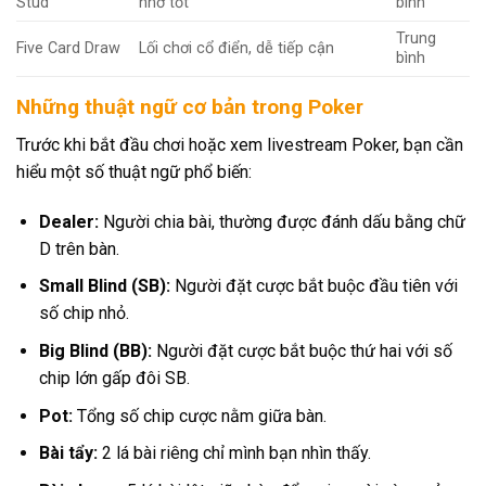
Stud
nhớ tốt
bình
Trung
Five Card Draw
Lối chơi cổ điển, dễ tiếp cận
bình
Những thuật ngữ cơ bản trong Poker
Trước khi bắt đầu chơi hoặc xem livestream Poker, bạn cần
hiểu một số thuật ngữ phổ biến:
Dealer:
Người chia bài, thường được đánh dấu bằng chữ
D trên bàn.
Small Blind (SB):
Người đặt cược bắt buộc đầu tiên với
số chip nhỏ.
Big Blind (BB):
Người đặt cược bắt buộc thứ hai với số
chip lớn gấp đôi SB.
Pot:
Tổng số chip cược nằm giữa bàn.
Bài tẩy:
2 lá bài riêng chỉ mình bạn nhìn thấy.