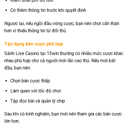
Kiểm soát pot tốt hơn
Có thêm thông tin trước khi quyết định
Ngược lại, nếu ngồi đầu vòng cược, bạn nên chơi cẩn thận
hơn vì thiếu thông tin từ đối thủ.
Tận dụng bàn cược phù hợp
Sảnh Live Casino tại 13win thường có nhiều mức cược khác
nhau phù hợp cho cả người mới lẫn cao thủ. Nếu mới bắt
đầu, bạn nên:
Chọn bàn cược thấp
Làm quen với tốc độ chơi
Tập đọc bài và quản lý chip
Sau khi có kinh nghiệm, bạn mới nên tham gia các bàn cược
lớn hơn.