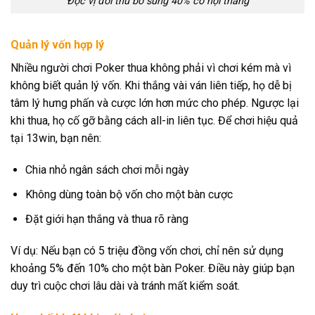
Đọc vị đối thủ bổ sung 40% cơ hội thắng
Quản lý vốn hợp lý
Nhiều người chơi Poker thua không phải vì chơi kém mà vì
không biết quản lý vốn. Khi thắng vài ván liên tiếp, họ dễ bị
tâm lý hưng phấn và cược lớn hơn mức cho phép. Ngược lại
khi thua, họ cố gỡ bằng cách all-in liên tục. Để chơi hiệu quả
tại 13win, bạn nên:
Chia nhỏ ngân sách chơi mỗi ngày
Không dùng toàn bộ vốn cho một bàn cược
Đặt giới hạn thắng và thua rõ ràng
Ví dụ: Nếu bạn có 5 triệu đồng vốn chơi, chỉ nên sử dụng
khoảng 5% đến 10% cho một bàn Poker. Điều này giúp bạn
duy trì cuộc chơi lâu dài và tránh mất kiểm soát.