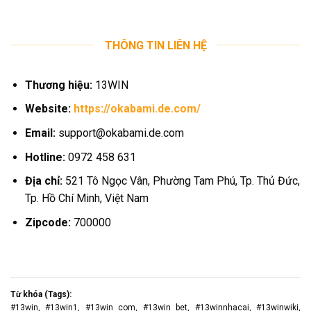
THÔNG TIN LIÊN HỆ
Thương hiệu:
13WIN
Website:
https://okabami.de.com/
Email:
support@okabami.de.com
Hotline:
0972 458 631
Địa chỉ:
521 Tô Ngọc Vân, Phường Tam Phú, Tp. Thủ Đức,
Tp. Hồ Chí Minh, Việt Nam
Zipcode:
700000
Từ khóa (Tags):
#13win, #13win1, #13win com, #13win bet, #13winnhacai, #13winwiki,