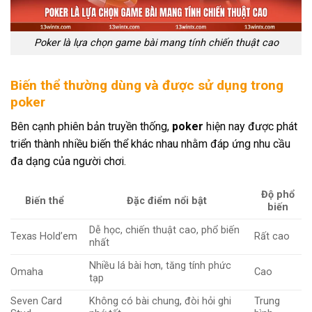
Poker là lựa chọn game bài mang tính chiến thuật cao
Biến thể thường dùng và được sử dụng trong
poker
Bên cạnh phiên bản truyền thống,
poker
hiện nay được phát
triển thành nhiều biến thể khác nhau nhằm đáp ứng nhu cầu
đa dạng của người chơi.
Độ phổ
Biến thể
Đặc điểm nổi bật
biến
Dễ học, chiến thuật cao, phổ biến
Texas Hold’em
Rất cao
nhất
Nhiều lá bài hơn, tăng tính phức
Omaha
Cao
tạp
Seven Card
Không có bài chung, đòi hỏi ghi
Trung