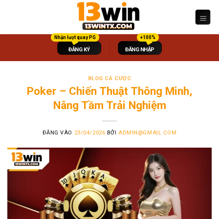
Bỏ
qua
nội
dung
ĐĂNG KÝ
ĐĂNG NHẬP
BLOG CÁ CƯỢC
Poker – Chiến Thuật Thông Minh,
Nâng Tầm Trải Nghiệm
ĐĂNG VÀO
23/04/2026
BỞI
ADMIN@GMAIL.COM