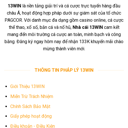
13WIN
là nền tảng giải trí và cá cược trực tuyến hàng đầu
châu Á, hoạt động hợp pháp dưới sự giám sát của tổ chức
PAGCOR. Với danh mục đa dạng gồm casino online, cá cược
thể thao, xổ số, bắn cá và nổ hũ,
Nhà cái 13WIN
cam kết
mang đến môi trường cá cược an toàn, minh bạch và công
bằng. Đăng ký ngay hôm nay để nhận 133K khuyến mãi chào
mừng thành viên mới.
THÔNG TIN PHÁP LÝ 13WIN
Giới Thiệu 13WIN
Miễn Trừ Trách Nhiệm
Chính Sách Bảo Mật
Giấy phép hoạt động
Điều khoản - Điều Kiện